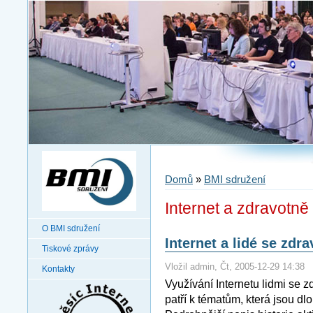
Domů
»
BMI sdružení
Internet a zdravotně
O BMI sdružení
Internet a lidé se zdr
Tiskové zprávy
Vložil admin, Čt, 2005-12-29 14:38
Kontakty
Využívání Internetu lidmi se z
patří k tématům, která jsou d