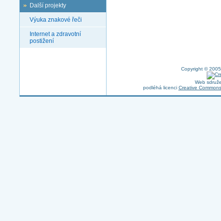
Další projekty
Výuka znakové řeči
Internet a zdravotní
postižení
Copyright © 2005
Web sdruže
podléhá licenci
Creative Commons 