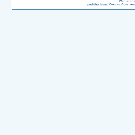
Web sdruže
podléhá licenci
Creative Commons 