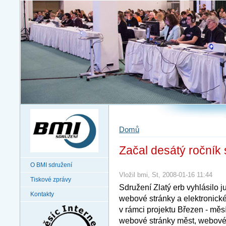
Domů
Začal desátý ročník 
O BMI sdružení
Vložil bmi, St, 2008-01-16 11:44
Tiskové zprávy
Sdružení Zlatý erb vyhlásilo j
Kontakty
webové stránky a elektronické
v rámci projektu Březen - měsí
webové stránky měst, webové s