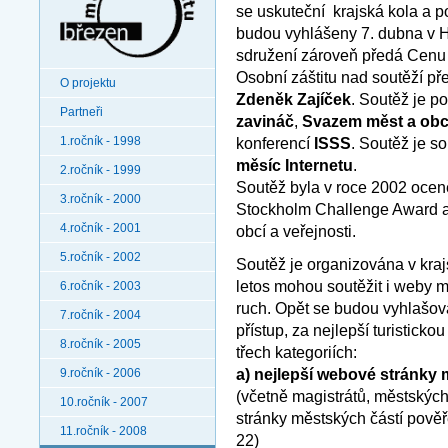
se uskuteční krajská kola a p
budou vyhlášeny 7. dubna v H
sdružení zároveň předá Cenu 
Osobní záštitu nad soutěží př
O projektu
Zdeněk Zajíček
. Soutěž je p
Partneři
zavináč
,
Svazem měst a obc
1.ročník - 1998
konferencí
ISSS
. Soutěž je s
měsíc Internetu
.
2.ročník - 1999
Soutěž byla v roce 2002 oceně
3.ročník - 2000
Stockholm Challenge Award a 
4.ročník - 2001
obcí a veřejnosti.
5.ročník - 2002
Soutěž je organizována v kraj
letos mohou soutěžit i weby m
6.ročník - 2003
ruch. Opět se budou vyhlašova
7.ročník - 2004
přístup, za nejlepší turisticko
8.ročník - 2005
třech kategoriích:
9.ročník - 2006
a) nejlepší webové stránky 
(včetně magistrátů, městských
10.ročník - 2007
stránky městských částí pověř
11.ročník - 2008
22)