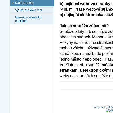
Další projekty
b) nejlepší webové stránky
(v hl. m. Praze webové stránk
Výuka znakové řeči
c) nejlepší elektronická slu
Internet a zdravotní
postižení
Jak se soutěže zúčastnit?
Soutěže Zlatý erb se může zúč
obecních stránek. Mohou dát s
Pokyny naleznou na stránkác
mohou všichni uživatelé intern
schránkou, na niž bude poslá
jedno město nebo obec. Hlasy
Ve Zlatém erbu soutěží
města
stránkami a elektronickými
weby na stránkách soutěže do
Copyright © 2005