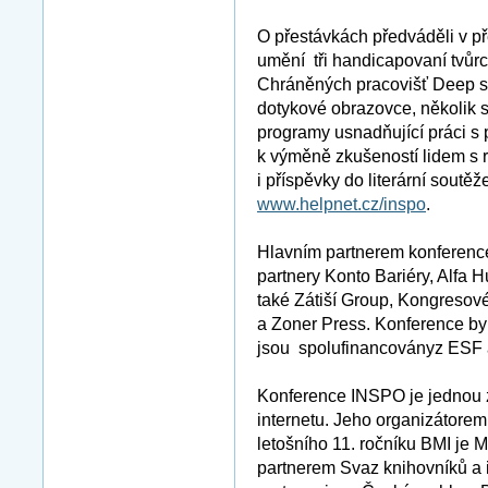
O přestávkách předváděli v p
umění tři handicapovaní tvůrc
Chráněných pracovišť Deep si
dotykové obrazovce, několik 
programy usnadňující práci s
k výměně zkušeností lidem s 
i příspěvky do literární sout
www.helpnet.cz/inspo
.
Hlavním partnerem konferenc
partnery Konto Bariéry, Alfa 
také Zátiší Group, Kongresové
a Zoner Press. Konference byl
jsou spolufinancoványz ESF 
Konference INSPO je jednou z
internetu. Jeho organizátore
letošního 11. ročníku BMI je M
partnerem Svaz knihovníků a 