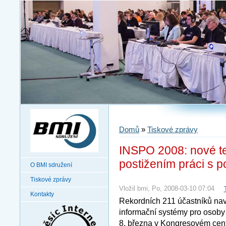
Domů
»
Tiskové zprávy
INSPO 2008: nové te
postižením práci s p
O BMI sdružení
Tiskové zprávy
Vložil bmi, Po, 2008-03-10 07:04
Kontakty
Rekordních 211 účastníků nav
informační systémy pro osoby 
8. března v Kongresovém cent