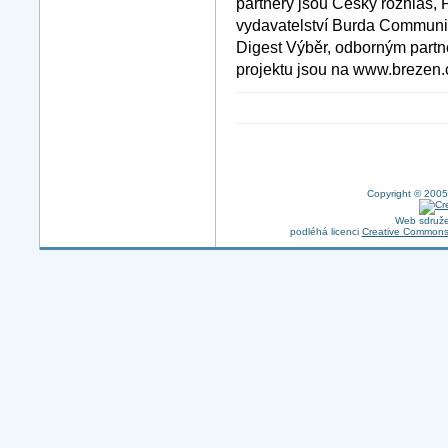
partnery jsou Český rozhlas, 
vydavatelství Burda Communi
Digest Výběr, odborným partn
projektu jsou na www.brezen.
Copyright © 2005
Web sdruže
podléhá licenci
Creative Commons 