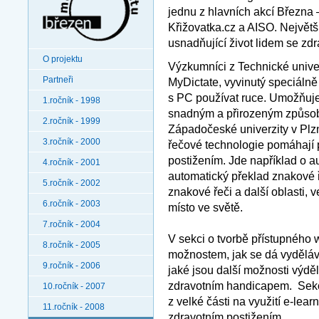
jednu z hlavních akcí Března 
Křižovatka.cz a AISO. Největš
usnadňující život lidem se z
O projektu
Výzkumníci z Technické unive
Partneři
MyDictate, vyvinutý speciálně
s PC používat ruce. Umožňuje
1.ročník - 1998
snadným a přirozeným způsob
2.ročník - 1999
Západočeské univerzity v Plzni
3.ročník - 2000
řečové technologie pomáhají p
postižením. Jde například o au
4.ročník - 2001
automatický překlad znakové ř
5.ročník - 2002
znakové řeči a další oblasti, 
6.ročník - 2003
místo ve světě.
7.ročník - 2004
V sekci o tvorbě přístupného
8.ročník - 2005
možnostem, jak se dá vyděláva
9.ročník - 2006
jaké jsou další možnosti výdělk
zdravotním handicapem. Sekce
10.ročník - 2007
z velké části na využití e-lea
11.ročník - 2008
zdravotním postižením.