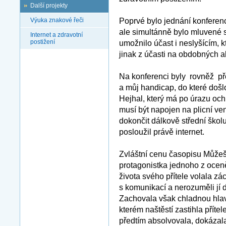
Další projekty
Výuka znakové řeči
Poprvé bylo jednání konferen
ale simultánně bylo mluvené 
Internet a zdravotní
postižení
umožnilo účast i neslyšícím, k
jinak z účasti na obdobných a
Na konferenci byly rovněž pře
a můj handicap, do které došl
Hejhal, který má po úrazu ochr
musí být napojen na plicní vent
dokončit dálkově střední škol
posloužil právě internet.
Zvláštní cenu časopisu Může
protagonistka jednoho z ocen
života svého přítele volala z
s komunikací a nerozuměli jí 
Zachovala však chladnou hlav
kterém naštěstí zastihla příte
předtím absolvovala, dokázala