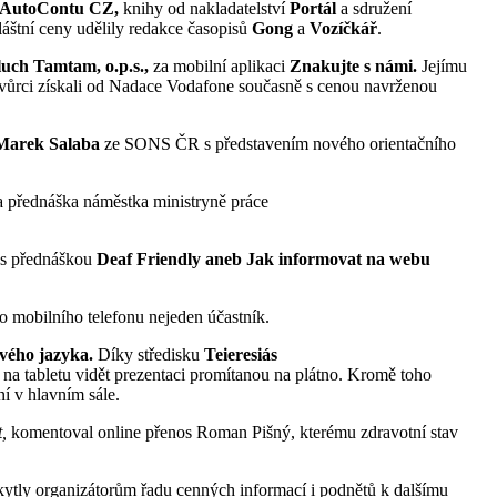
AutoContu CZ,
knihy od nakladatelství
Portál
a sdružení
áštní ceny udělily redakce časopisů
Gong
a
Vozíčkář
.
luch Tamtam, o.p.s.,
za mobilní aplikaci
Znakujte s námi.
Jejímu
 tvůrci získali od Nadace Vodafone současně s cenou navrženou
Marek Salaba
ze SONS ČR s představením nového orientačního
la přednáška náměstka ministryně práce
s přednáškou
Deaf Friendly aneb Jak informovat na webu
ho mobilního telefonu nejeden účastník.
vého jazyka.
Díky středisku
Teieresiás
i na tabletu vidět prezentaci promítanou na plátno. Kromě toho
ní v hlavním sále.
t,
komentoval online přenos Roman Pišný, kterému zdravotní stav
kytly organizátorům řadu cenných informací i podnětů k dalšímu