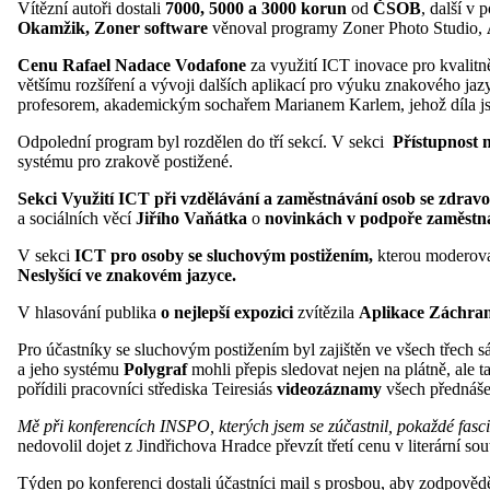
Vítězní autoři dostali
7000, 5000 a 3000 korun
od
ČSOB
, další v 
Okamžik,
Zoner software
věnoval programy Zoner Photo Studio,
Cenu Rafael Nadace Vodafone
za využití ICT inovace pro kvalitně
většímu rozšíření a vývoji dalších aplikací pro výuku znakového j
profesorem, akademickým sochařem Marianem Karlem, jehož díla j
Odpolední program byl rozdělen do tří sekcí. V sekci
Přístupnost 
systému pro zrakově postižené.
Sekci Využití ICT při vzdělávání a zaměstnávání osob se zdra
a sociálních věcí
Jiřího Vaňátka
o
novinkách v podpoře zaměstná
V sekci
ICT pro osoby se sluchovým postižením,
kterou moderov
Neslyšící ve znakovém jazyce.
V hlasování publika
o nejlepší expozici
zvítězila
Aplikace Záchrank
Pro účastníky se sluchovým postižením byl zajištěn ve všech třech s
a jeho systému
Polygraf
mohli přepis sledovat nejen na plátně, ale 
pořídili pracovníci střediska Teiresiás
videozáznamy
všech přednášek
Mě při konferencích INSPO, kterých jsem se zúčastnil, pokaždé fascin
nedovolil dojet z Jindřichova Hradce převzít třetí cenu v literární so
Týden po konferenci dostali účastníci mail s prosbou, aby zodpověd