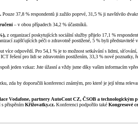
.
Pouze 37,8 % respondentů ji zažilo poprvé, 31,5 % ji navštívilo dvakrá
ručení
– v obou případech 34,2 % účastníků.
%),
z organizací poskytujících sociální služby přijelo 17,1 % respondentů
anizací zajišťujících péči o zdravotně postižené, 5 % byli představite
ut více odpovědí. Pro 54,1 % je to možnost setkávání s lidmi, síťování
h ICT řešení pro lidi se zdravotním postižením, 33,3 % nové poznatky, ř
spoň jeden vzkaz: Jste úžasní a vždy jsme díky vašim informacím vpř
u, zda by doporučili konferenci známým, pro které je její téma releva
ace Vodafone, partnery AutoCont CZ, ČSOB a technologickým pa
í
s přispěním
Křižovatky.cz.
Konferenci podpořilo také
Kongresové c