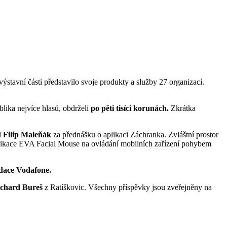
tavní části představilo svoje produkty a služby 27 organizací.
blika nejvíce hlasů, obdrželi
po pěti tisíci korunách.
Zkrátka
l
Filip Maleňák
za přednášku o aplikaci Záchranka. Zvláštní prostor
likace EVA Facial Mouse na ovládání mobilních zařízení pohybem
dace Vodafone.
chard Bureš
z Ratíškovic. Všechny příspěvky jsou zveřejněny na