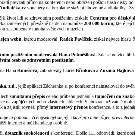
pořadí převzali přímo na konferenci nebo obdrželi poštou flash disky od
Audiotéka.cz
vouchery na bezplatné stažení libovolné audioknihy. Zvl
jší život lidí se zdravotním postižením získalo
Centrum pr
o dětský s
azyka zaměřených převážně na děti napomůže
200 000 korun,
které její
sou zastoupena v mnoha světových muzeích.
nejen webu,
kterou moderoval
Radek Pavlíček
, získal nejvíce hlasů
votním postižením moderovala Hana Potměšilová.
Zde se nejvíce líbi
vání osob se zdravotním postižením.
ala Hana
Kunešová,
zabodovaly
Lucie Břinková
a
Zuzana Hájková
a, z.ú.,
jejíž aplikaci Záchranka si po konferenci nainstaloval do své
álech
simultánní přepis
celého průběhu jednání a
tlumočení do znako
také na zapůjčených nebo vlastních tabletech. Slabozrací uživatelé mohl
 a zajistili rovněž přímý
internetový přenos
konference, a to z jedná
uje ta pohoda. Včerejšek byl stejný, i když pro mne už jen přes interne
utěži Internet a můj handicap osobně.
ěli
dotazník spokojenosti
s konferencí. Došlo 111 odpovědí, které pos