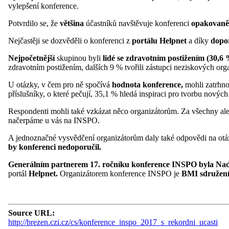
vylepšení konference.
Potvrdilo se, že
většina
účastníků navštěvuje konferenci
opakovaně
Nejčastěji se dozvěděli o konferenci z
portálu Helpnet
a díky
dopo
Nejpočetnější
skupinou byli
lidé se zdravotním postižením (30,6 
zdravotním postižením, dalších 9 % tvořili zástupci neziskových org
U otázky, v čem pro ně spočívá
hodnota konference,
mohli zatrhno
příslušníky, o které pečují, 35,1 % hledá inspiraci pro tvorbu novýc
Respondenti mohli také vzkázat něco organizátorům. Za všechny ale
načerpáme u vás na INSPO.
A jednoznačné vysvědčení organizátorům daly také odpovědi na otázk
by konferenci nedoporučil.
Generálním partnerem 17. ročníku konference INSPO byla Nad
portál
Helpnet.
Organizátorem konference INSPO je
BMI sdružen
Source URL:
http://brezen.czi.cz/cs/konference_inspo_2017_s_rekordni_ucasti