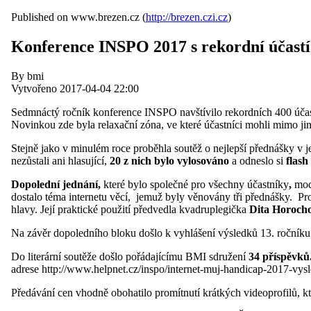
Published on www.brezen.cz (
http://brezen.czi.cz
)
Konference INSPO 2017 s rekordní účastí
By bmi
Vytvořeno 2017-04-04 22:00
Sedmnáctý ročník konference INSPO navštívilo rekordních 400 účastn
Novinkou zde byla relaxační zóna, ve které účastníci mohli mimo j
Stejně jako v minulém roce proběhla soutěž o nejlepší přednášky v je
nezůstali ani hlasující,
20 z nich bylo vylosováno
a odneslo si
flas
Dopolední jednání,
které bylo společné pro všechny účastníky
,
mod
dostalo téma internetu věcí, jemuž byly věnovány tři přednášky. P
hlavy. Její praktické použití předvedla kvadruplegička
Dita Horoch
Na závěr dopoledního bloku došlo k vyhlášení výsledků 13. ročníku 
Do literární soutěže došlo pořádajícímu BMI sdružení
34 příspěvků
adrese http://www.helpnet.cz/inspo/internet-muj-handicap-2017-vys
Předávání cen vhodně obohatilo promítnutí krátkých videoprofilů, kte