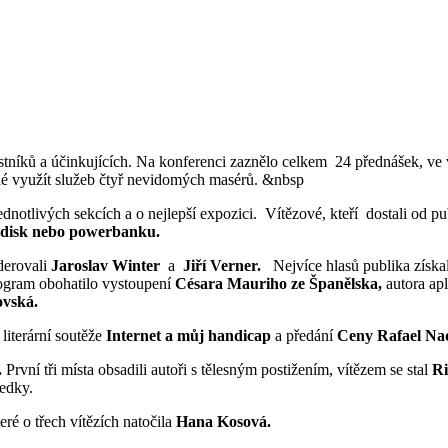
íků a účinkujících. Na konferenci zaznělo celkem 24 přednášek, ve výs
iné využít služeb čtyř nevidomých masérů. &nbsp
dnotlivých sekcích a o nejlepší expozici. Vítězové, kteří dostali od pu
h disk nebo powerbanku.
erovali
Jaroslav Winter
a
Jiří Verner.
Nejvíce hlasů publika získa
rogram obohatilo vystoupení
Césara Mauriho ze Španělska,
autora ap
ovská.
literární soutěže
Internet a můj handicap
a předání
Ceny Rafael Na
.
První tři místa obsadili autoři s tělesným postižením, vítězem se stal
Ri
ledky.
ré o třech vítězích natočila
Hana Kosová.