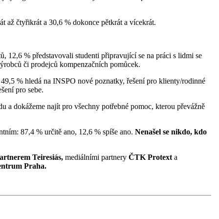
t až čtyřikrát a 30,6 % dokonce pětkrát a vícekrát.
, 12,6 % představovali studenti připravující se na práci s lidmi se
lé výrobců či prodejců kompenzačních pomůcek.
, 49,5 % hledá na INSPO nové poznatky, řešení pro klienty/rodinné
ešení pro sebe.
edu a dokážeme najít pro všechny potřebné pomoc, kterou převážně
ntním: 87,4 % určitě ano, 12,6 % spíše ano.
Nenašel se nikdo, kdo
rtnerem Teiresiás,
mediálními partnery
ČTK Protext
a
entrum Praha.